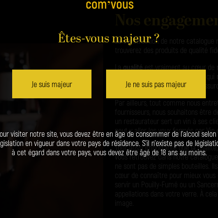
Nos engageme
Êtes-vous majeur ?
La construction de notre catalogue r
trouverez des produits de qualité fidè
La
qualité
est vraiment au cœur de no
vendons symbolisent le lien fort qui
Je suis majeur
Je ne suis pas majeur
qu’avec nos clients, nous nous assuro
Par ailleurs, tout comme nous entre
fournisseurs, nous souhaitons être d
un restaurateur sert un vin à ses clie
peut y aller les yeux fermés car Vin co
our visiter notre site, vous devez être en âge de consommer de l’alcool selon 
égislation en vigueur dans votre pays de résidence. S’il n’existe pas de législati
Tout aussi importante que la qualité
à cet égard dans votre pays, vous devez être âgé de 18 ans au moins.
vous retrouvez dans notre catalogu
ne sont pas de simples bouteilles. Il
cœur de connaître pour mieux vous e
servir un Pouilly-Fumé ou un Sancerr
appellations dans votre verre. À cela 
image.