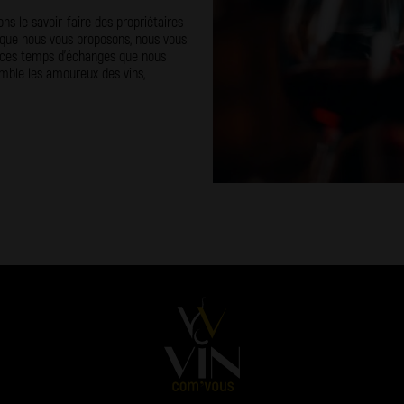
ns le savoir-faire des propriétaires-
c que nous vous proposons, nous vous
e ces temps d’échanges que nous
emble les amoureux des vins,