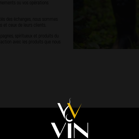
vénements ou vos opérations
alités des échanges, nous sommes
 et ceux de leurs clients.
agnes, spiritueux et produits du
faction avec les produits que nous