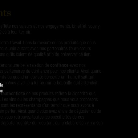
nts
eflète nos valeurs et nos engagements. En effet, vous y
les à leur terroir.
tre travail. Dans la mesure où les produits que nous
 nous unie autant avec nos partenaires-fournisseurs
ns qu’ils soient de qualité afin de préserver ce lien.
tenons une belle relation de
confiance
avec nos
es partenaires de confiance pour nos clients. Ainsi, quand
nts ou quand un caviste conseille un rhum, il sait qu’il
m’Vous a veillé à lui fournir la bouteille qu’il attendait.
la
on
,
l’authenticité
de nos produits reflète la sincérité que
e. Les vins ou les champagnes que nous vous proposons
s sont les représentants d’un terroir que nous avons à
n parler. Ainsi, quand vous avez envie de déguster ou de
e, vous retrouvez toutes les spécificités de ces
s’ajoute l’identité du récoltant qui a élaboré son vin à son