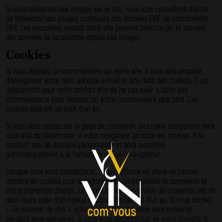
Si vous téléversez des images sur le site, nous vous conseillons d’éviter
de téléverser des images contenant des données EXIF de coordonnées
GPS. Les personnes visitant votre site peuvent télécharger et extraire
des données de localisation depuis ces images.
Cookies
Si vous déposez un commentaire sur notre site, il vous sera proposé
d’enregistrer votre nom, adresse e-mail et site dans des cookies. C’est
uniquement pour votre confort afin de ne pas avoir à saisir ces
informations si vous déposez un autre commentaire plus tard. Ces
cookies expirent au bout d’un an.
Si vous vous rendez sur la page de connexion, un cookie temporaire sera
créé afin de déterminer si votre navigateur accepte les cookies. Il ne
contient pas de données personnelles et sera supprimé
automatiquement à la fermeture de votre navigateur.
Lorsque vous vous connecterez, nous mettrons en place un certain
nombre de cookies pour enregistrer vos informations de connexion et
vos préférences d’écran. La durée de vie d’un cookie de connexion est de
deux jours, celle d’un cookie d’option d’écran est d’un an. Si vous cochez
« Se souvenir de moi », votre cookie de connexion sera conservé
pendant deux semaines. Si vous vous déconnectez de votre compte, le