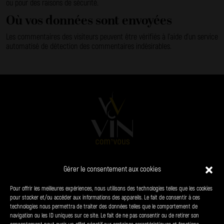
ou pour des raisons de sécurité.
Où vos données sont envoyées
Les commentaires des visiteurs peuvent être vérifiés à l’aide d’un service
automatisé de détection des commentaires indésirables.
Gérer le consentement aux cookies
L’AGENCE
VINS
CHAMPAGNES
SPIRITUEUX
Pour offrir les meilleures expériences, nous utilisons des technologies telles que les cookies
PRODUITS DU TERROIR
CONTACT
pour stocker et/ou accéder aux informations des appareils. Le fait de consentir à ces
technologies nous permettra de traiter des données telles que le comportement de
navigation ou les ID uniques sur ce site. Le fait de ne pas consentir ou de retirer son
38 chemin du panorama - le Bourg 24310 Brantôme-en-Périgord