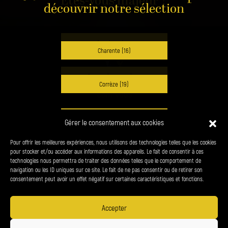
Êtes-vous majeur ?
découvrir notre sélection
Je suis majeur
Charente (16)
Je ne suis pas majeur
Corrèze (19)
Dordogne (24)
Pour visiter notre site, vous devez être en âge de consommer de
Gérer le consentement aux cookies
L’AGENCE
VINS
CHAMPAGNES
SPIRITUEUX
l’alcool selon la législation en vigueur dans votre pays de
résidence. S’il n’existe pas de législation à cet égard dans votre
Pour offrir les meilleures expériences, nous utilisons des technologies telles que les cookies
PRODUITS DU TERROIR
CONTACT
pays, vous devez être âgé de 18 ans au moins.
Haute-Vienne (87)
pour stocker et/ou accéder aux informations des appareils. Le fait de consentir à ces
technologies nous permettra de traiter des données telles que le comportement de
navigation ou les ID uniques sur ce site. Le fait de ne pas consentir ou de retirer son
38 chemin du panorama - le Bourg 24310 Brantôme-en-Périgord
consentement peut avoir un effet négatif sur certaines caractéristiques et fonctions.
06 34 27 23 65
denis.petrel@vin-com-vous.fr
Accepter
L'abus d'alcool est dangereux pour la santé.