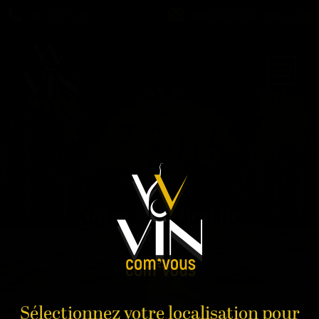
06 34 27 23 65
denis.petrel@vin-com-vous.fr
Notre sélection de
champagnes
Accueil
»
Le champagne
»
Notre sélection de champagnes
Sélectionnez votre localisation pour