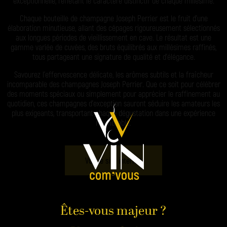
exceptionnelle, reflétant le caractère distinctif de chaque millésime.
Chaque bouteille de champagne Joseph Perrier est le fruit d’une
élaboration minutieuse, allant des cépages rigoureusement sélectionnés
aux longues périodes de vieillissement en cave. Le résultat est une
gamme variée de cuvées, des bruts équilibrés aux millésimes raffinés,
tous partageant une signature de qualité et d’élégance.
Savourez l’effervescence délicate, les arômes subtils et la fraîcheur
incomparable des champagnes Joseph Perrier. Que ce soit pour célébrer
des moments spéciaux ou simplement pour apprécier le raffinement au
quotidien, ces champagnes d’exception sauront séduire les amateurs les
plus exigeants, transportant chaque dégustation dans une expérience
mémorable.
Voir le site internet
Êtes-vous majeur ?