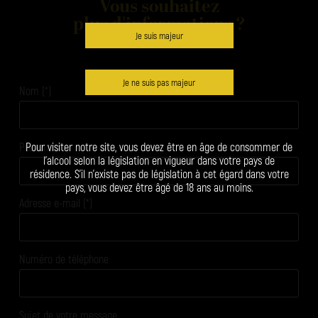
Vous souhaitez
plus d'informations ?
Je suis majeur
Je ne suis pas majeur
Nom (*)
Prénom
Pour visiter notre site, vous devez être en âge de consommer de
l’alcool selon la législation en vigueur dans votre pays de
résidence. S’il n’existe pas de législation à cet égard dans votre
pays, vous devez être âgé de 18 ans au moins.
Adresse e-mail (*)
Numéro de téléphone
Sujet de votre message