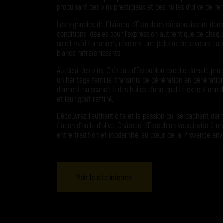
produisant des vins prestigieux et des huiles d’olive de r
Les vignobles de Château d’Estoublon s’épanouissent dans u
conditions idéales pour l’expression authentique de chaqu
soleil méditerranéen, révèlent une palette de saveurs cap
blancs rafraîchissants.
Au-delà des vins, Château d’Estoublon excelle dans la produ
un héritage familial transmis de génération en génération.
donnent naissance à des huiles d’une qualité exceptionne
et leur goût raffiné.
Découvrez l’authenticité et la passion qui se cachent der
flacon d’huile d’olive. Château d’Estoublon vous invite à u
entre tradition et modernité, au cœur de la Provence env
Voir le site internet