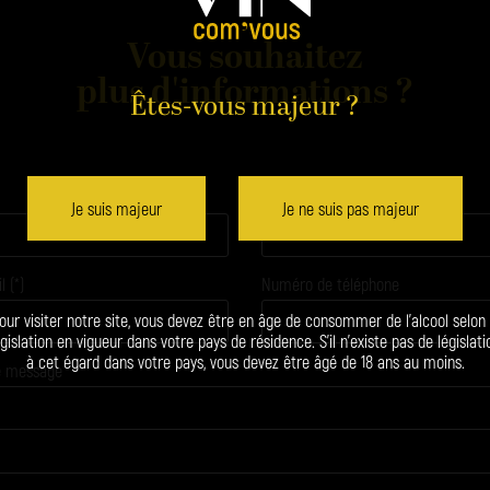
Vous souhaitez
plus d'informations ?
Êtes-vous majeur ?
Prénom
Je suis majeur
Je ne suis pas majeur
 (*)
Numéro de téléphone
our visiter notre site, vous devez être en âge de consommer de l’alcool selon 
égislation en vigueur dans votre pays de résidence. S’il n’existe pas de législati
à cet égard dans votre pays, vous devez être âgé de 18 ans au moins.
re message