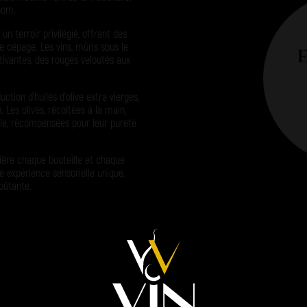
enom.
n terroir privilégié, offrant des
e cépage. Les vins, mûris sous le
tivantes, des rouges veloutés aux
ction d’huiles d’olive extra vierges,
 Les olives, récoltées à la main,
lle, récompensées pour leur pureté
rière chaque bouteille et chaque
ne expérience sensorielle unique,
oûtante.