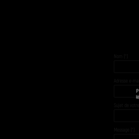
Nom (*)
Adresse e-mail
P
l
Sujet de vot
Message (*)