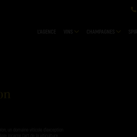
L’AGENCE
VINS
CHAMPAGNES
SPI
on
lon, un domaine viticole d’exception
le incarne l’art de la viticulture,