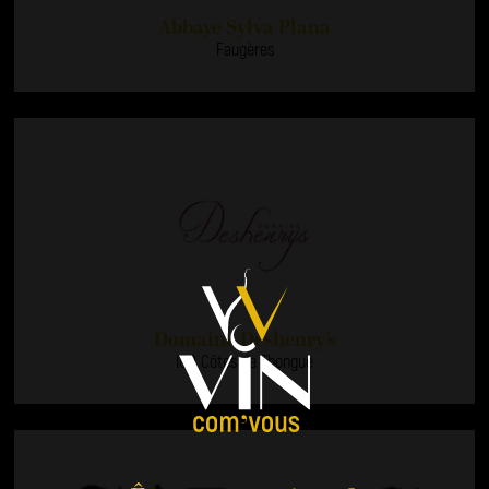
Abbaye Sylva Plana
Faugères
Domaine Deshenry’s
IGP Côtes de Thongue