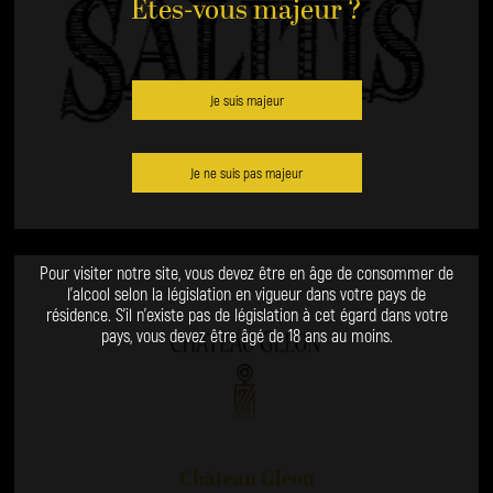
Êtes-vous majeur ?
Je suis majeur
Château Salitis
Je ne suis pas majeur
Cabardès
Pour visiter notre site, vous devez être en âge de consommer de
l’alcool selon la législation en vigueur dans votre pays de
résidence. S’il n’existe pas de législation à cet égard dans votre
pays, vous devez être âgé de 18 ans au moins.
Château Gléon