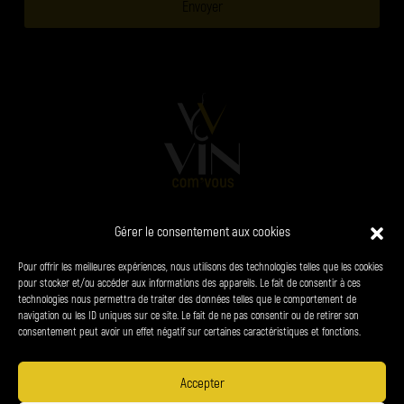
Gérer le consentement aux cookies
L’AGENCE
VINS
CHAMPAGNES
SPIRITUEUX
Pour offrir les meilleures expériences, nous utilisons des technologies telles que les cookies
PRODUITS DU TERROIR
CONTACT
pour stocker et/ou accéder aux informations des appareils. Le fait de consentir à ces
technologies nous permettra de traiter des données telles que le comportement de
navigation ou les ID uniques sur ce site. Le fait de ne pas consentir ou de retirer son
38 chemin du panorama - le Bourg 24310 Brantôme-en-Périgord
consentement peut avoir un effet négatif sur certaines caractéristiques et fonctions.
06 34 27 23 65
denis.petrel@vin-com-vous.fr
Accepter