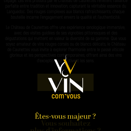
cépage. Les vins produits par le Château de Caunettes reflètent l’alliance
parfaite entre tradition et innovation, capturant la véritable essence du
Languedoc. Des rouges complexes aux blancs rafraîchissants, chaque
bouteille incarne l’engagement envers la qualité et l’authenticité.
Le Château de Caunettes offre une expérience œnologique immersive,
avec des visites guidées de ses vignobles pittoresques et des
dégustations qui mettent en valeur la diversité de sa gamme. Que vous
soyez amateur de vins rouges corsés ou de blancs délicats, le Château
de Caunettes vous invite à explorer l’harmonie entre le passé viticole
glorieux et les perspectives contemporaines, offrant ainsi des vins
d’exception qui captivent les sens.
Voir le site internet
Êtes-vous majeur ?
Vous souhaitez