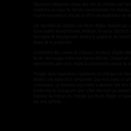
Découvrez l’élégance unique des vins du Château Les Haut
renommé au cœur de terroirs exceptionnels. Ce château, s
incarne l’excellence viticole et offre une expérience de dé
Les vignobles du Château Les Hauts d’Aglan, baignés par un
d’une qualité exceptionnelle, reflétant le terroir distinct
témoigne de l’engagement envers la qualité et de l’atten
étape de la production.
La diversité des cuvées du Château Les Hauts d’Aglan séd
de vin, des rouges riches aux blancs délicats. Chaque vin,
sélectionnés avec soin, révèle la personnalité unique du te
Plongez dans l’expérience captivante du Château Les Haut
devient une exploration sensorielle. Que vous soyez un a
connaisseur, ce domaine vous invite à savourer des vins d’e
modernité se conjuguent pour créer des crus qui laisse
Explorez les trésors du Château Les Hauts d’Aglan et lais
ses vins raffinés.