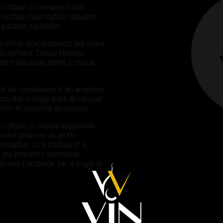
s d’Aglan, un domaine viticole
ymbole d’une tradition séculaire,
gustation inoubliable.
 climat idéal, produisent des raisins
if du domaine. Chaque bouteille
tion méticuleuse portée à chaque
uit les connaisseurs et les amateurs
 issu d’un mariage subtil de cépages
rroir et l’expertise du domaine.
s d’Aglan, où chaque dégustation
mateur passionné ou un fin
xception, où la tradition et la
nt une empreinte mémorable.
sez-vous transporter par la magie de