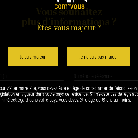
Vous souhaitez
plus d'informations ?
Êtes-vous majeur ?
Prénom
Je suis majeur
Je ne suis pas majeur
 (*)
Numéro de téléphone
our visiter notre site, vous devez être en âge de consommer de l’alcool selon 
égislation en vigueur dans votre pays de résidence. S’il n’existe pas de législati
à cet égard dans votre pays, vous devez être âgé de 18 ans au moins.
re message