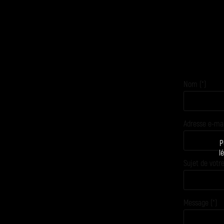
Nom (*)
Adresse e-mail
P
l
Sujet de vot
Message (*)