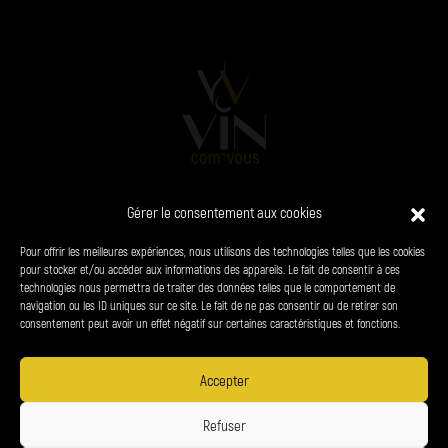
Gérer le consentement aux cookies
L’AGENCE
VINS
CHAMPAGNES
SPIRITUEUX
Pour offrir les meilleures expériences, nous utilisons des technologies telles que les cookies
PRODUITS DU TERROIR
CONTACT
pour stocker et/ou accéder aux informations des appareils. Le fait de consentir à ces
technologies nous permettra de traiter des données telles que le comportement de
navigation ou les ID uniques sur ce site. Le fait de ne pas consentir ou de retirer son
38 chemin du panorama - le Bourg 24310 Brantôme-en-Périgord
consentement peut avoir un effet négatif sur certaines caractéristiques et fonctions.
06 34 27 23 65
denis.petrel@vin-com-vous.fr
Accepter
L'abus d'alcool est dangereux pour la santé.
Refuser