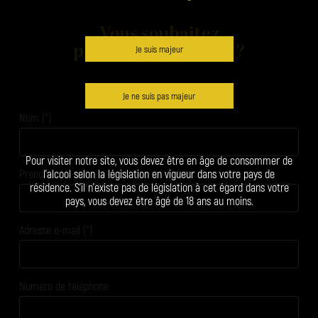
Vous souhaitez
plus d'informations ?
Je suis majeur
Je ne suis pas majeur
Nom (*)
Pour visiter notre site, vous devez être en âge de consommer de
Prénom
l’alcool selon la législation en vigueur dans votre pays de
résidence. S’il n’existe pas de législation à cet égard dans votre
pays, vous devez être âgé de 18 ans au moins.
Adresse e-mail (*)
Numéro de téléphone