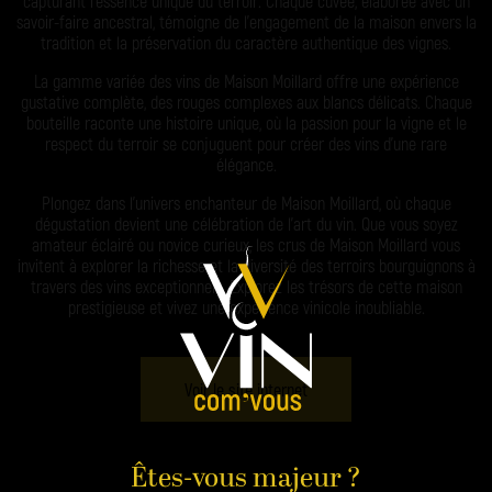
capturant l’essence unique du terroir. Chaque cuvée, élaborée avec un
savoir-faire ancestral, témoigne de l’engagement de la maison envers la
tradition et la préservation du caractère authentique des vignes.
La gamme variée des vins de Maison Moillard offre une expérience
gustative complète, des rouges complexes aux blancs délicats. Chaque
bouteille raconte une histoire unique, où la passion pour la vigne et le
respect du terroir se conjuguent pour créer des vins d’une rare
élégance.
Plongez dans l’univers enchanteur de Maison Moillard, où chaque
dégustation devient une célébration de l’art du vin. Que vous soyez
amateur éclairé ou novice curieux, les crus de Maison Moillard vous
invitent à explorer la richesse et la diversité des terroirs bourguignons à
travers des vins exceptionnels. Explorez les trésors de cette maison
prestigieuse et vivez une expérience vinicole inoubliable.
Voir le site internet
Êtes-vous majeur ?