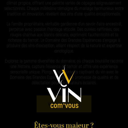
climat propice, offrant une palette variée de cépages soigneusement
sélectionnés. Chaque millésime témoigne du mariage harmonieux entre
tradition et innovation, révélant des vins d’une qualité exceptionnelle.
La famille propriétaire, véritable gardienne d’un savoir-faire ancestral,
perpétue avec passion l’héritage viticole. Des cuvées raffinées, des
rouges charnus aux blancs délicats, expriment l’authenticité et la
richesse du terroir. Le Domaine des Grandes Espérances s’engage à
produire des vins d’exception, alliant respect de la nature et expertise
œnologique.
Explorez la gamme diversifiée du domaine, où chaque bouteille raconte
une histoire, capture l’essence du terroir et offre une expérience
sensorielle unique. Plongez dans l’univers captivant du vin avec le
Domaine des Grandes Espérances, une promesse de qualité et de
délectation pour les amateurs éclairés.
Voir le site internet
Êtes-vous majeur ?