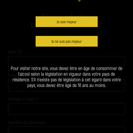
Vous souhaitez
plus d'informations ?
Je suis majeur
Je ne suis pas majeur
Nom (*)
Pour visiter notre site, vous devez être en âge de consommer de
l’alcool selon la législation en vigueur dans votre pays de
Prénom
résidence. S’il n’existe pas de législation à cet égard dans votre
pays, vous devez être âgé de 18 ans au moins.
Adresse e-mail (*)
Numéro de téléphone