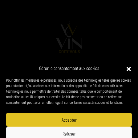
Gérer le consentement aux cookies
L’AGENCE
VINS
CHAMPAGNES
SPIRITUEUX
Pour offrir les meilleures expériences, nous utilisons des technologies telles que les cookies
PRODUITS DU TERROIR
CONTACT
pour stocker et/ou accéder aux informations des appareils. Le fait de consentir à ces
technologies nous permettra de traiter des données telles que le comportement de
navigation ou les ID uniques sur ce site. Le fait de ne pas consentir ou de retirer son
38 chemin du panorama - le Bourg 24310 Brantôme-en-Périgord
consentement peut avoir un effet négatif sur certaines caractéristiques et fonctions.
06 34 27 23 65
denis.petrel@vin-com-vous.fr
Accepter
L'abus d'alcool est dangereux pour la santé.
Refuser