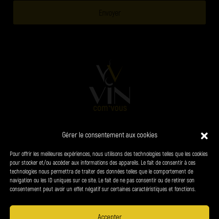
Gérer le consentement aux cookies
L’AGENCE
VINS
CHAMPAGNES
SPIRITUEUX
Pour offrir les meilleures expériences, nous utilisons des technologies telles que les cookies
PRODUITS DU TERROIR
CONTACT
pour stocker et/ou accéder aux informations des appareils. Le fait de consentir à ces
technologies nous permettra de traiter des données telles que le comportement de
navigation ou les ID uniques sur ce site. Le fait de ne pas consentir ou de retirer son
38 chemin du panorama - le Bourg 24310 Brantôme-en-Périgord
consentement peut avoir un effet négatif sur certaines caractéristiques et fonctions.
06 34 27 23 65
denis.petrel@vin-com-vous.fr
Accepter