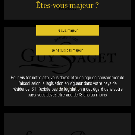
Locus
Êtes-vous majeur ?
Muscadet
Je suis majeur
Je ne suis pas majeur
Pour visiter notre site, vous devez être en âge de consommer de
l’alcool selon la législation en vigueur dans votre pays de
Guy Saget
résidence. S’il n’existe pas de législation à cet égard dans votre
Autres appellations du Val de Loire
pays, vous devez être âgé de 18 ans au moins.