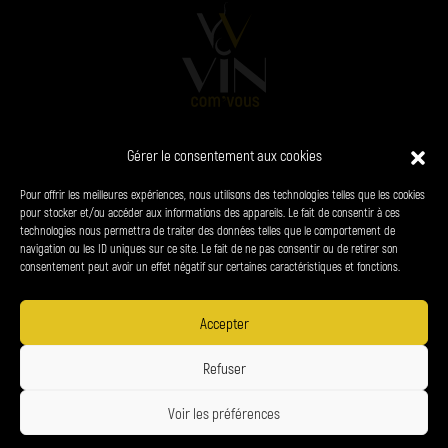
Gérer le consentement aux cookies
L’AGENCE
VINS
CHAMPAGNES
SPIRITUEUX
Pour offrir les meilleures expériences, nous utilisons des technologies telles que les cookies
PRODUITS DU TERROIR
CONTACT
pour stocker et/ou accéder aux informations des appareils. Le fait de consentir à ces
technologies nous permettra de traiter des données telles que le comportement de
navigation ou les ID uniques sur ce site. Le fait de ne pas consentir ou de retirer son
38 chemin du panorama - le Bourg 24310 Brantôme-en-Périgord
consentement peut avoir un effet négatif sur certaines caractéristiques et fonctions.
06 34 27 23 65
denis.petrel@vin-com-vous.fr
Accepter
L'abus d'alcool est dangereux pour la santé.
Refuser
Voir les préférences
Création Com Together
Vin Com'vous 2026 | Tous droits réservés
Mentions légales