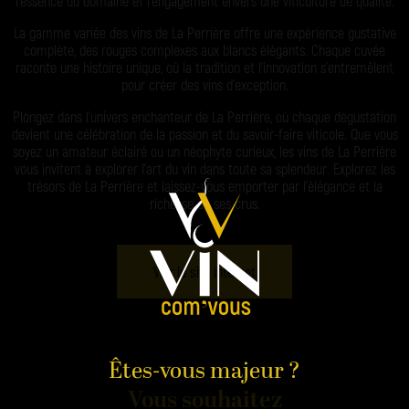
l’essence du domaine et l’engagement envers une viticulture de qualité.
La gamme variée des vins de La Perrière offre une expérience gustative
complète, des rouges complexes aux blancs élégants. Chaque cuvée
raconte une histoire unique, où la tradition et l’innovation s’entremêlent
pour créer des vins d’exception.
Plongez dans l’univers enchanteur de La Perrière, où chaque dégustation
devient une célébration de la passion et du savoir-faire viticole. Que vous
soyez un amateur éclairé ou un néophyte curieux, les vins de La Perrière
vous invitent à explorer l’art du vin dans toute sa splendeur. Explorez les
trésors de La Perrière et laissez-vous emporter par l’élégance et la
richesse de ses crus.
Voir le site internet
Êtes-vous majeur ?
Vous souhaitez